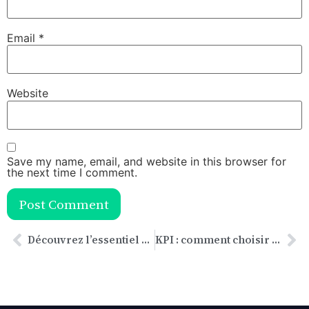
Email
*
Website
Save my name, email, and website in this browser for
the next time I comment.
Découvrez l’essentiel de la HSE en un clin d’œil : PDF gratuit + Quiz géant de 100 questions ! 🚀
KPI : comment choisir les bons indicateurs pour piloter votre activité (et éviter la « mesure pour la mesure »)