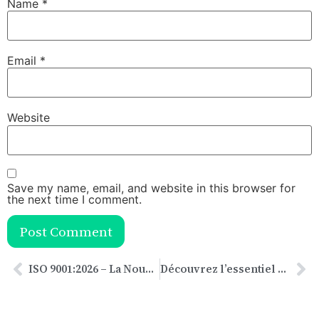
Name
*
Email
*
Website
Save my name, email, and website in this browser for
the next time I comment.
ISO 9001:2026 – La Nouvelle Norme Qualité en Marche
Découvrez l’essentiel de la HSE en un clin d’œil : PDF gratuit + Quiz géant de 100 questions ! 🚀